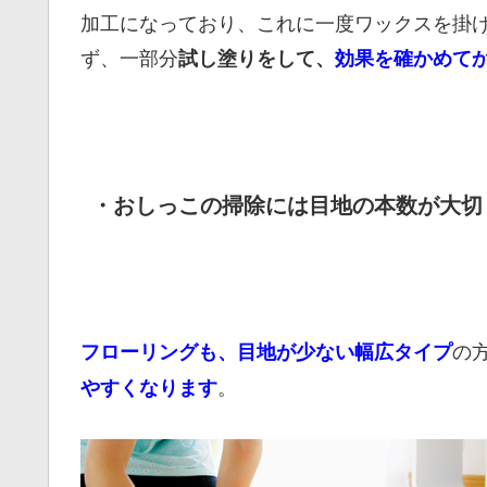
加工になっており、これに一度ワックスを掛
ず、一部分
試し塗りをして、
効果を確かめて
・おしっこの掃除には目地の本数が大切
の
フローリングも、目地が少ない幅広タイプ
。
やすく
なります