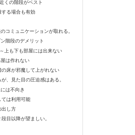
関近くの階段がベスト
離する場合も有効
族のコミュニケーションが取れる。
プン階段のデメリット
～上も下も部屋には出来ない
部屋は作れない
階の床が邪魔して上がれない
るが、見た目の圧迫感はある。
屋には不向き
しては利用可能
の出し方
２段目以降が望ましい。