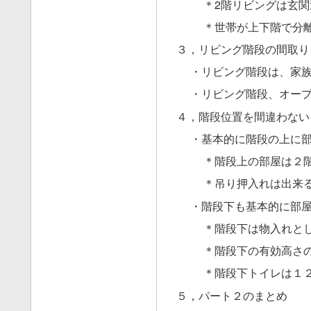
＊2階リビングは玄
＊世帯が上下階で分
３，リビング階段の間取り
・リビング階段は、家
・リビング階段、オー
４，階段位置を間違わない
・基本的に階段の上に
＊階段上の部屋は２
＊吊り押入れは出来
・階段下も基本的に部
＊階段下は物入れと
＊階段下の有効高さ
＊階段下トイレは１
５，パート２のまとめ