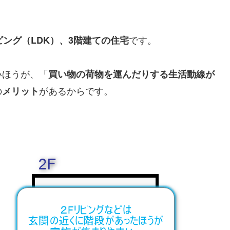
です。
ング（LDK）、3階建ての住宅
いほうが、「
買い物の荷物を運んだりする生活動線が
の
があるからです。
メリット