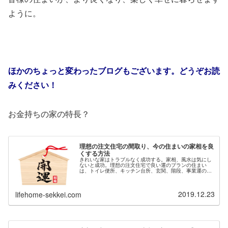
ように。
ほかのちょっと変わったブログもございます。どうぞお読
みください！
お金持ちの家の特長？
理想の注文住宅の間取り、今の住まいの家相を良
くする方法
きれいな家はトラブルなく成功する。家相、風水は気にし
ないと成功。理想の注文住宅で良い運のプランの住まい
は、トイレ便所、キッチン台所、玄関、階段、事業運の寝
室を方位盤で鬼門を避け吉相に。掃除で失敗後悔しない。
一戸建て新築マイホームの家を建てる間取りは北海道札幌
市の設計事務所の建築設計士に相談。ハウスメーカー工務
2019.12.23
店紹介も
lifehome-sekkei.com