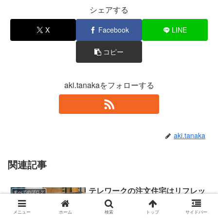
シェアする
X
Facebook
LINE
コピー
aki.tanakaをフォローする
aki.tanaka
関連記事
テレワークの注文住宅はリフレッ
すべてのブログ
シュ間取りでうまくゆく
注文住宅で家を建てる際にテレワーク、
メニュー
ホーム
検索
トップ
サイドバー