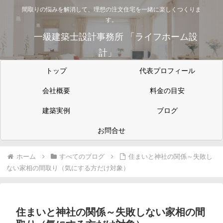
間取りの悩みを解消して、理想の注文住宅を一緒に楽しくつくりま
す。
一級建築士設計事務所 「ライフホーム設
計」
トップ
代表プロフィール
会社概要
料金の目安
建築実例
ブログ
お問合せ
ホーム
すべてのブログ
住まいと神社の関係～失敗し
ない家相の間取り（気にする方だけ対象）
住まいと神社の関係～失敗しない家相の間