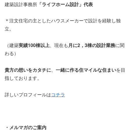
建築設計事務所
「ライフホーム設計」代表
＊注文住宅の主としたハウスメーカーで設計を経験し独
立。
（建築
実績100棟以上
、現在も
月に2，3棟の設計業務
に関
わる）
貴方の想いをカタチに
、
一緒に作る住マイルな住まい
を目
指しております。
詳しいプロフィールは
コチラ
・メルマガのご案内