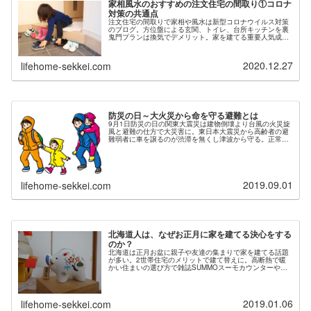
家相風水のおすすめの注文住宅の間取り①コロナ
対策の共通点
注文住宅の間取りで家相や風水は新型コロナウイルス対策
のブログ。方位盤による玄関、トイレ、台所キッチンを裏
鬼門プランは換気でデメリット。家を建てる重要人気成功
の建て替えや新築は住まいは失敗後悔ない。北海道札幌江
別北広島恵庭千歳の一戸建て相談、工務店ハウスメーカー
紹介、アドバイス診断セカンドオピニオンサービスは設計
2020.12.27
lifehome-sekkei.com
士へ
防災の日～大火災から命を守る避難とは
9月1日防災の日の関東大震災は建物倒壊より台風の火災旋
風と避難の仕方で大災害に。東日本大震災から高齢者の避
難弱者に車を譲るのが渋滞を無くし津波から守る。正常バ
イアスも、阪神淡路大震災から北海道胆振東部地震のブラ
ックアウト後のブレーカー火事を防ぐ。札幌の注文住宅の
間取りの1級建築士事務所の人気設計士の減災のことのブ
ログ
2019.09.01
lifehome-sekkei.com
北海道人は、なぜお正月に家を建てる決心をする
のか？
北海道は正月お盆に親子や友達の集まりで家を建てる話題
が多い。2世帯住宅のメリットで建て替えに。高断熱で暖
かい住まいの選び方で雑誌SUMMOスーモカウンターやマ
イホームセンターやSTVハウジングプラザ住宅展示場のモ
デルハウスや工務店の見学会に。注文住宅一戸建て新築は
札幌市の1級建築士設計事務所の人気設計士に間取り相談
を
2019.01.06
lifehome-sekkei.com