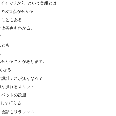
イイですか?」という番組とは
りの改善点が分かる
のこともある
と改善点もわかる。
に
ことも
ム
も分かることがあります。
くなる
と設計ミスが無くなる？
法が測れるメリット
。ペットの歓迎
スして行える
、会話もリラックス