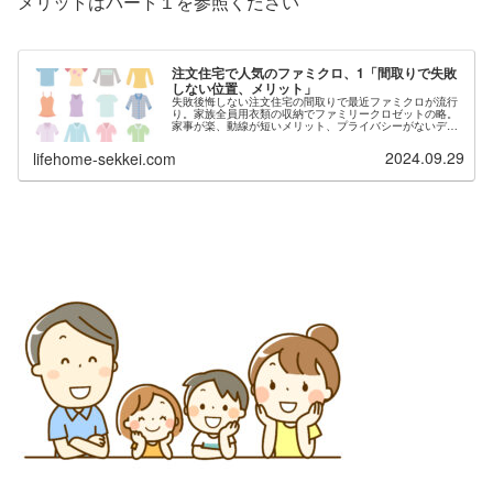
メリットはパート１を参照ください
注文住宅で人気のファミクロ、1「間取りで失敗
しない位置、メリット」
失敗後悔しない注文住宅の間取りで最近ファミクロが流行
り。家族全員用衣類の収納でファミリークロゼットの略。
家事が楽、動線が短いメリット、プライバシーがないデメ
リットも説明。配置の位置を玄関リビング、洗面所ランド
リールーム、寝室近くと分けて紹介、２階にした設計のア
2024.09.29
lifehome-sekkei.com
ドバイスも。札幌の設計事務所の１級建築士の人気のブロ
グ。