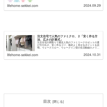
リットも説明。配置の位置を玄関リビング、洗面所ランド
リールーム、寝室近くと分けて紹介、２階にした設計のア
2024.09.29
lifehome-sekkei.com
ドバイスも。札幌の設計事務所の１級建築士の人気のブロ
グ。
注文住宅で人気のファミクロ、２「安く作る方
法、広さの計算式」
注文住宅の間取りで最近人気のファミリークロゼットの選
び方や広さ、安く作るコツ、格好よく見せるポイントを説
明。ウォークスルー、ウォークイン型の生活動線のメリッ
トデメリットを実例図で解説。収納量や広さの計算式も図
面で説明。ハウスメーカー工務店の安価の可動棚や製作家
2024.10.31
lifehome-sekkei.com
具の依頼の仕方も。一戸建ての悩みは北海道札幌の設計士
に相談を
目次