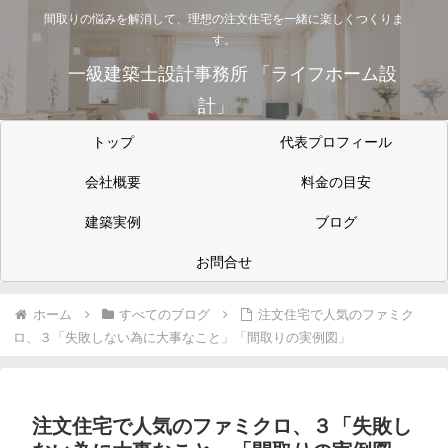
間取りの悩みを解消して、理想の注文住宅を一緒に楽しくつくりま
す。
一級建築士設計事務所 「ライフホーム設
計」
トップ
代表プロフィール
会社概要
料金の目安
建築実例
ブログ
お問合せ
ホーム
すべてのブログ
注文住宅で人気のファミク
ロ、３「失敗しない為に大事なこと」「間取りの実例図」
注文住宅で人気のファミクロ、３「失敗し