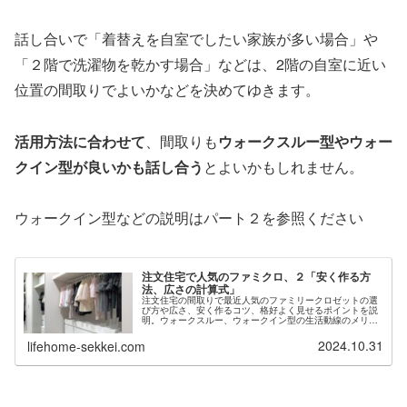
話し合いで「着替えを自室でしたい家族が多い場合」や
「２階で洗濯物を乾かす場合」などは、2階の自室に近い
位置の間取りでよいかなどを決めてゆきます。
活用方法に合わせて
、間取りも
ウォークスルー型やウォー
クイン型が良いかも話し合う
とよいかもしれません。
ウォークイン型などの説明はパート２を参照ください
注文住宅で人気のファミクロ、２「安く作る方
法、広さの計算式」
注文住宅の間取りで最近人気のファミリークロゼットの選
び方や広さ、安く作るコツ、格好よく見せるポイントを説
明。ウォークスルー、ウォークイン型の生活動線のメリッ
トデメリットを実例図で解説。収納量や広さの計算式も図
面で説明。ハウスメーカー工務店の安価の可動棚や製作家
2024.10.31
lifehome-sekkei.com
具の依頼の仕方も。一戸建ての悩みは北海道札幌の設計士
に相談を