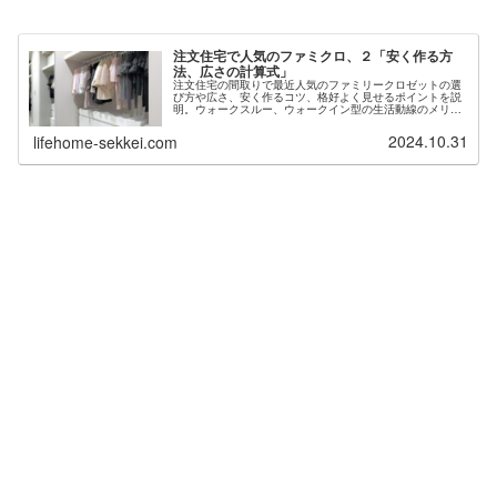
注文住宅で人気のファミクロ、２「安く作る方
法、広さの計算式」
注文住宅の間取りで最近人気のファミリークロゼットの選
び方や広さ、安く作るコツ、格好よく見せるポイントを説
明。ウォークスルー、ウォークイン型の生活動線のメリッ
トデメリットを実例図で解説。収納量や広さの計算式も図
面で説明。ハウスメーカー工務店の安価の可動棚や製作家
2024.10.31
lifehome-sekkei.com
具の依頼の仕方も。一戸建ての悩みは北海道札幌の設計士
に相談を