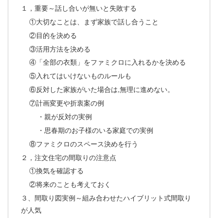
１，重要～話し合いが無いと失敗する
①大切なことは、まず家族で話し合うこと
②目的を決める
③活用方法を決める
④「全部の衣類」をファミクロに入れるかを決める
⑤入れてはいけないものルールも
⑥反対した家族がいた場合は,無理に進めない。
⑦計画変更や折衷案の例
・親が反対の実例
・思春期のお子様のいる家庭での実例
⑧ファミクロのスペース決めを行う
２，注文住宅の間取りの注意点
①換気を確認する
②将来のことも考えておく
３、間取り図実例～組み合わせたハイブリット式間取り
が人気